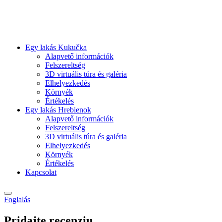
Egy lakás Kukučka
Alapvető információk
Felszereltség
3D virtuális túra és galéria
Elhelyezkedés
Környék
Értékelés
Egy lakás Hrebienok
Alapvető információk
Felszereltség
3D virtuális túra és galéria
Elhelyezkedés
Környék
Értékelés
Kapcsolat
Foglalás
Pridajte recenziu