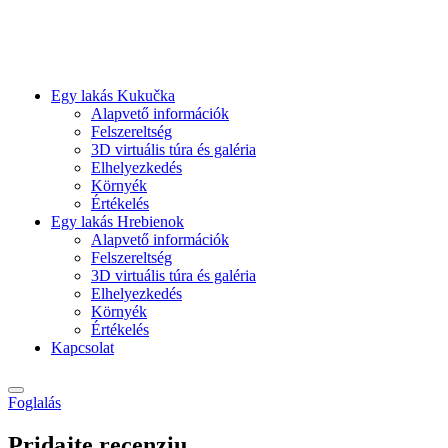
Egy lakás Kukučka
Alapvető információk
Felszereltség
3D virtuális túra és galéria
Elhelyezkedés
Környék
Értékelés
Egy lakás Hrebienok
Alapvető információk
Felszereltség
3D virtuális túra és galéria
Elhelyezkedés
Környék
Értékelés
Kapcsolat
Foglalás
Pridajte recenziu