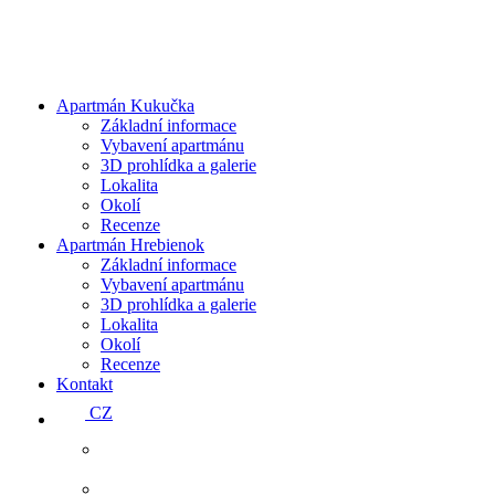
Apartmán Kukučka
Základní informace
Vybavení apartmánu
3D prohlídka a galerie
Lokalita
Okolí
Recenze
Apartmán Hrebienok
Základní informace
Vybavení apartmánu
3D prohlídka a galerie
Lokalita
Okolí
Recenze
Kontakt