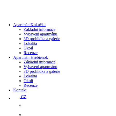
Apartmán Kukučka
Základní informace
Vybavení apartmánu
3D prohlídka a galerie
Lokalita
Okolí
Recenze
Apartmán Hrebienok
Základní informace
Vybavení apartmánu
3D prohlídka a galerie
Lokalita
Okolí
Recenze
Kontakt