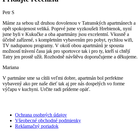
Petr S
Máme za sebou už druhou dovolenou v Tatranských apartmánech a
opět spokojenost veliká. Poprvé jsme vyzkoušeli Hrebienok, nyní
jsme byli v Kukučke a oba apartmány jsou excelentní. Vkusně a
účelně zařízené, s kompletním vybavením pro pobyt, rychlou wifi,
TV nadupanou programy. V okolí obou apartmánů je spousta
možností trávení času jak pro sportovce tak i pro ty, kteří si chtějí
Tatry jen prostě užít. Rozhodně návštěvu doporučujeme a děkujeme.
Mariana
V partmáne sme sa cítili veľmi dobre, apartmán bol perfektne
vybavený ako pre naše dieť tak aj pre nás dospelých vo forme
výčapu v kuchyni. Určite radi prídeme opäť.
Ochrana osobných údajov
Všeobecné obchodné podmienky
Reklamačný poriadok