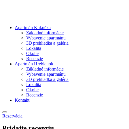
Apartmán Kukučka
Základné informácie
Vybavenie apartmánu
3D prehliadka a galéria
Lokalita
Okolie
Recenzie
Apartmán Hrebienok
Základné informácie
Vybavenie apartmánu
3D prehliadka a galéria
Lokalita
Okolie
Recenzie
Kontakt
Rezervácia
Pridajte recenziu