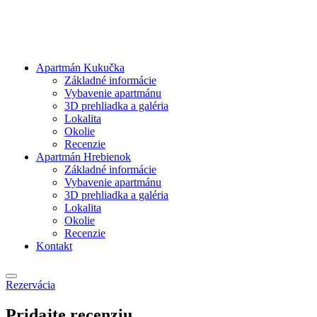
Apartmán Kukučka
Základné informácie
Vybavenie apartmánu
3D prehliadka a galéria
Lokalita
Okolie
Recenzie
Apartmán Hrebienok
Základné informácie
Vybavenie apartmánu
3D prehliadka a galéria
Lokalita
Okolie
Recenzie
Kontakt
Rezervácia
Pridajte recenziu