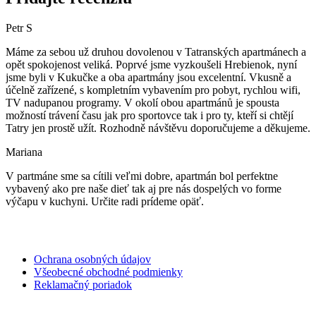
Petr S
Máme za sebou už druhou dovolenou v Tatranských apartmánech a
opět spokojenost veliká. Poprvé jsme vyzkoušeli Hrebienok, nyní
jsme byli v Kukučke a oba apartmány jsou excelentní. Vkusně a
účelně zařízené, s kompletním vybavením pro pobyt, rychlou wifi,
TV nadupanou programy. V okolí obou apartmánů je spousta
možností trávení času jak pro sportovce tak i pro ty, kteří si chtějí
Tatry jen prostě užít. Rozhodně návštěvu doporučujeme a děkujeme.
Mariana
V partmáne sme sa cítili veľmi dobre, apartmán bol perfektne
vybavený ako pre naše dieť tak aj pre nás dospelých vo forme
výčapu v kuchyni. Určite radi prídeme opäť.
Ochrana osobných údajov
Všeobecné obchodné podmienky
Reklamačný poriadok