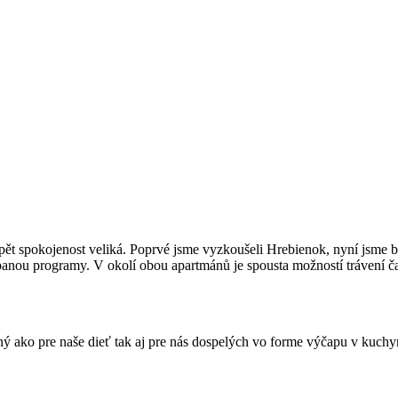
t spokojenost veliká. Poprvé jsme vyzkoušeli Hrebienok, nyní jsme b
u programy. V okolí obou apartmánů je spousta možností trávení času jak
ý ako pre naše dieť tak aj pre nás dospelých vo forme výčapu v kuchyn