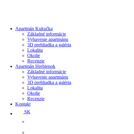
Apartmán Kukučka
Základné informácie
Vybavenie apartmánu
3D prehliadka a galéria
Lokalita
Okolie
Recenzie
Apartmán Hrebienok
Základné informácie
Vybavenie apartmánu
3D prehliadka a galéria
Lokalita
Okolie
Recenzie
Kontakt